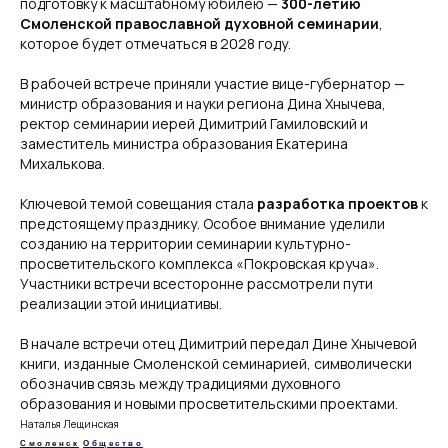
подготовку к масштабному юбилею —
300-летию
Смоленской православной духовной семинарии
,
которое будет отмечаться в 2028 году.
В рабочей встрече приняли участие вице-губернатор —
министр образования и науки региона Дина Хнычева,
Свежие новости с жару — честно и по делу!
ректор семинарии иерей Димитрий Гамиловский и
Добро пожаловать на кухню актуальных новостей!
заместитель министра образования Екатерина
Михалькова.
Новости
Подборки
Ключевой темой совещания стала
разработка проектов
к
Происшествия
Смоленск
предстоящему празднику. Особое внимание уделили
Общество
Россия
созданию на территории семинарии культурно-
Экономика
Мир
Жизнь
Окружные вести
просветительского комплекса «Покровская круча».
Политика
Участники встречи всесторонне рассмотрели пути
реализации этой инициативы.
В начале встречи отец Димитрий передал Дине Хнычевой
книги, изданные Смоленской семинарией, символически
О нас
Видеоблог
обозначив связь между традициями духовного
Эксклюзивы
образования и новыми просветительскими проектами.
Спецпроекты
Наталья Лещинская
Смоленск
Общество