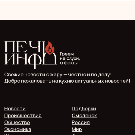
ООО "Мелодия". Публикация материалов сайта
разрешена с письменного разрешения редакции
и указания прямой гиперссылки.
СМИ Печь.Инфо зарегистрировано
в Роскомнадзоре.
Запись в реестре зарегистрированных СМИ:
серия Эл Nº ФС77−89949 oт 15 августа 2025 г.
Учредитель: ООО "Мелодия"
Главный редактор: Кулькова А.С.
Телефон: 7 952 536 3336
Почта: redaktor.pech.info@yandex.ru
214000 Смоленская область, г. Смоленск, проспект
Гагарина 10/2, оф. 507
16+. Мнение редакции может не совпадать
с мнением авторов.