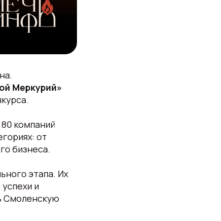
на.
ой Меркурий»
курса.
 80 компаний
гориях: от
го бизнеса.
ьного этапа. Их
 успехи и
ть Смоленскую