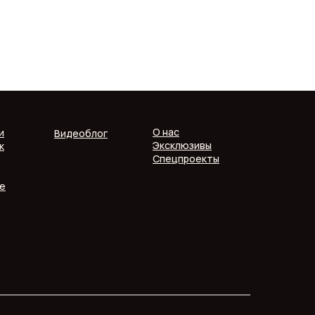
О нас
и
Видеоблог
Эксклюзивы
к
Спецпроекты
е