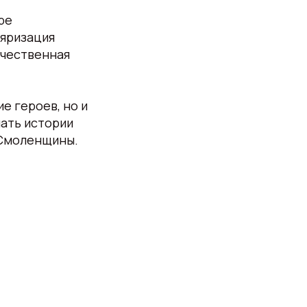
ре
ляризация
ечественная
е героев, но и
нать истории
 Смоленщины.