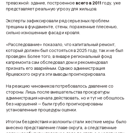
тревожной: здание, построенное
всего в 2011
году, уже
представляет реальную угрозу для жильцов.
Эксперты зафиксировали ряд серьезных проблем:
трещины в фундаменте, стены, пораженные плесенью,
сильно изношенные фасад и кровля.
«Расследование» показало, что капитальный ремонт,
который должен был состояться в 2025 году, так и не был
проведен. Более того, в январе региональный фонд
капремонта сам обследовал дом и рекомендовал
признать его аварийным. Однако администрация
Свежие новости с жару — честно и по делу!
Ярцевского округа эти выводы проигнорировала.
Добро пожаловать на кухню актуальных новостей!
На реакцию чиновников потребовалось давление со
стороны. Лишь после вмешательства прокуратуры
Новости
Подборки
администрация начала действовать, но и тут не обошлось
Происшествия
Смоленск
без нарушений — были грубо проигнорированы
Общество
Россия
установленные процедуры оценки.
Экономика
Мир
Жизнь
Окружные вести
Политика
Итогом бездействия и волокиты стали жесткие меры: было
внесено представление главе округа, а следственные