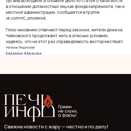
органы возбудили уголовное дело по статье о халатности
в отношении должностных лиц как фонда капремонта, так и
местной администрации, сообщается в группе
О нас
vk.com/nf_smolensk.
Видеоблог
Эксклюзивы
Спецпроекты
Пока чиновники отвечают перед законом, жители дома на
Чайковского продолжают жить в опасных условиях,
надеясь, что на этот раз справедливость восторжествует.
Наталья Лещинская
Смоленск
Общество
ООО "Мелодия". Публикация материалов сайта
разрешена с письменного разрешения редакции
и указания прямой гиперссылки.
СМИ Печь.Инфо зарегистрировано
в Роскомнадзоре.
Запись в реестре зарегистрированных СМИ:
серия Эл Nº ФС77−89949 oт 15 августа 2025 г.
Учредитель: ООО "Мелодия"
Главный редактор: Кулькова А.С.