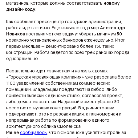
магазинов, которые должны соответствовать
новому
дизайн-коду
.
Как сообщает пресс-центр городской администрации,
работа идет активно. Еще в начале года мэр
Александр
Новиков
поставил четкую задачу: убирать минимум
50
незаконно установленных баннеров еженедельно. Итог
первых месяцев — демонтировано более 150 таких
конструкций. Работа ведется во всех трех районах города
одновременно.
Свежие новости с жару — честно и по делу!
Добро пожаловать на кухню актуальных новостей!
Параллельно идет «зачистка» и на жилых домах.
«Городская управляющая компания» уже разослала более
1100 уведомлений собственникам коммерческих
Новости
Подборки
помещений. Владельцам предлагают на выбор: либо
Происшествия
Смоленск
привести вывески к единому стилю, согласовав проект,
Общество
Россия
либо демонтировать их. На данный момент убрано 30
Экономика
Мир
несоответствующих конструкций. В администрации
Жизнь
Окружные вести
Политика
подчеркивают: это не разовая акция, а планомерная и
непрерывная работа по формированию единого
архитектурного облика Смоленска.
Ранее
сообщалось
, что в Смоленске усилят контроль за