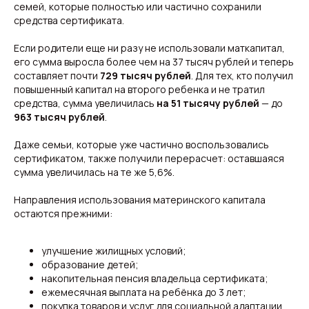
семей, которые полностью или частично сохранили
средства сертификата.
Если родители еще ни разу не использовали маткапитал,
его сумма выросла более чем на 37 тысяч рублей и теперь
составляет почти
729 тысяч рублей
. Для тех, кто получил
повышенный капитал на второго ребенка и не тратил
средства, сумма увеличилась
на 51 тысячу рублей
— до
963 тысяч рублей
.
Даже семьи, которые уже частично воспользовались
сертификатом, также получили перерасчет: оставшаяся
сумма увеличилась на те же 5,6%.
Направления использования материнского капитала
остаются прежними:
Свежие новости с жару — честно и по делу!
улучшение жилищных условий;
Добро пожаловать на кухню актуальных новостей!
образование детей;
накопительная пенсия владельца сертификата;
ежемесячная выплата на ребёнка до 3 лет;
Новости
Подборки
покупка товаров и услуг для социальной адаптации