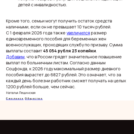
Происшествия
Смоленск
детей с инвалидностью.
Общество
Россия
Экономика
Мир
Жизнь
Окружные вести
Политика
Кроме того, семьи могут получить остаток средств
наличными, если он не превышает 10 тысяч рублей.
С 1 февраля 2026 года также
увеличился
размер
единовременного пособия для беременных жен
военнослужащих, проходящих службу по призыву. Сумма
О нас
Видеоблог
выплаты составит
45 054 рубля 23 копейки
.
Эксклюзивы
Добавим
, что в России грядет значительное повышение
Спецпроекты
выплат по больничным листам. Согласно данным
Соцфонда, к 2026 году максимальный размер дневного
пособия вырастет до 6827 рублей. Это означает, что за
каждый день болезни работник сможет получать на целых
1200 рублей больше, чем сейчас.
Наталья Лещинская
Смоленск
Общество
ООО "Мелодия". Публикация материалов сайта
разрешена с письменного разрешения редакции
и указания прямой гиперссылки.