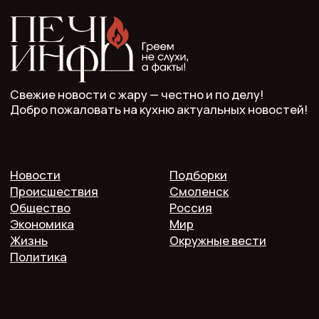
СМИ Печь.Инфо зарегистрировано
в Роскомнадзоре.
Запись в реестре зарегистрированных СМИ:
серия Эл Nº ФС77−89949 oт 15 августа 2025 г.
Учредитель: ООО "Мелодия"
Главный редактор: Кулькова А.С.
Телефон: 7 952 536 3336
Почта: redaktor.pech.info@yandex.ru
214000 Смоленская область, г. Смоленск, проспект
Гагарина 10/2, оф. 507
16+. Мнение редакции может не совпадать
с мнением авторов.
Публичная оферта
Пользовательское соглашение
Политика конфиденциальности
Согласие на обработку персональных данных
2025 @ Печь.Инфо