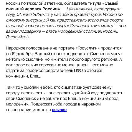
России по тяжелой атлетике, обладатель титула
«Самый
сильный человек России»
. —
Как минимум, в следующем
году, 12 июня 2026-го, у нас здесь пройдет Кубок России по
силовому экстриму. Я как представитель этого вида спорта
с полной уверенностью говорю: Смоленск тоже может — при
вашей поддержке — стать молодежной столицей России.
Голосуйте!»
Народное голосование на портале «Госуслуги» продлится
до 19 декабря. Важный нюанс: поддержать Смоленск могут
не только смоляне, но и жители любого другого региона. А
вот голос самих горожан не менее ценен — его можно
отдать за город-сопредставитель ЦФО в этой же
номинации, Елец.
Так что у смолян и всех, кто симпатизирует древнему
городу-герою, есть шанс сделать двойной ход: поддержать
свой Смоленск и не забыть про Елец в номинации «Город
молодежи». Поддержать оба города в народном
голосовании можно по
ссылке
.