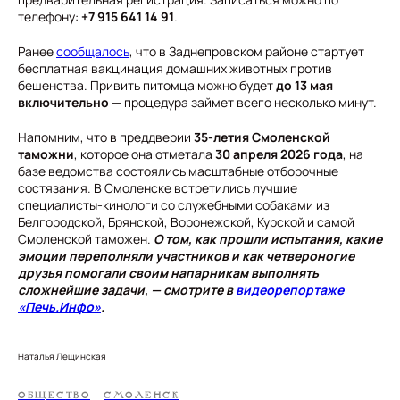
телефону:
+7 915 641 14 91
.
Ранее
сообщалось
, что в Заднепровском районе стартует
бесплатная вакцинация домашних животных против
бешенства. Привить питомца можно будет
до 13 мая
включительно
— процедура займет всего несколько минут.
Напомним, что в преддверии
35-летия Смоленской
таможни
, которое она отметала
30 апреля 2026 года
, на
базе ведомства состоялись масштабные отборочные
состязания. В Смоленске встретились лучшие
специалисты-кинологи со служебными собаками из
Белгородской, Брянской, Воронежской, Курской и самой
Смоленской таможен.
О том, как прошли испытания, какие
эмоции переполняли участников и как четвероногие
друзья помогали своим напарникам выполнять
сложнейшие задачи, — смотрите в
видеорепортаже
«Печь.Инфо»
.
Наталья Лещинская
ОБЩЕСТВО
СМОЛЕНСК