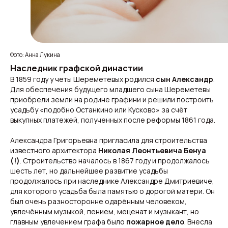
Фото: Анна Лукина
Наследник графской династии
В 1859 году у четы Шереметевых родился
сын Александр
.
Для обеспечения будущего младшего сына Шереметевы
приобрели земли на родине графини и решили построить
усадьбу «подобно Останкино или Кусково» за счёт
выкупных платежей, полученных после реформы 1861 года.
Александра Григорьевна пригласила для строительства
известного архитектора
Николая Леонтьевича Бенуа
(!)
. Строительство началось в 1867 году и продолжалось
шесть лет, но дальнейшее развитие усадьбы
продолжалось при наследнике Александре Дмитриевиче,
для которого усадьба была памятью о дорогой матери. Он
был очень разносторонне одарённым человеком,
увлечённым музыкой, пением, меценат и музыкант, но
главным увлечением графа было
пожарное дело
. Внесла