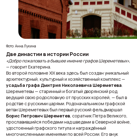
Фото: Анна Лукина
Две династии в истории России
«Добро пожаловать в бывшее имение графов Шереметевых»,
— говорит Екатерина.
Во второй половине XIX века здесь был создан уникальный
архитектурный, культурный и хозяйственный комплекс —
усадьба графа Дмитрия Николаевича Шереметева
.
Шереметевы — старинный и богатый дворянский род,
ведущий свою родословную от прусских королей, — был в
родстве с русскими царями. Родоначальником графской
ветви Шереметевых был первый русский фельдмаршал
Борис Петрович Шереметев
, соратник Петра Великого,
прославившийся победами над шведами в Северной войне,
удостоенный графского титула и награждённый
многочисленными имениями по всей России. Его внук