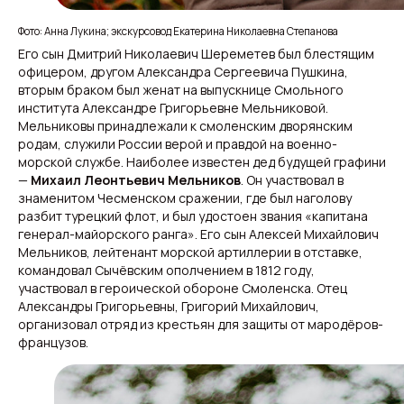
Фото: Анна Лукина; экскурсовод Екатерина Николаевна Степанова
Его сын Дмитрий Николаевич Шереметев был блестящим
офицером, другом Александра Сергеевича Пушкина,
вторым браком был женат на выпускнице Смольного
института Александре Григорьевне Мельниковой.
Мельниковы принадлежали к смоленским дворянским
родам, служили России верой и правдой на военно-
морской службе. Наиболее известен дед будущей графини
—
Михаил Леонтьевич Мельников
. Он участвовал в
знаменитом Чесменском сражении, где был наголову
разбит турецкий флот, и был удостоен звания «капитана
генерал-майорского ранга». Его сын Алексей Михайлович
Мельников, лейтенант морской артиллерии в отставке,
командовал Сычёвским ополчением в 1812 году,
участвовал в героической обороне Смоленска. Отец
Александры Григорьевны, Григорий Михайлович,
организовал отряд из крестьян для защиты от мародёров-
французов.