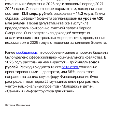
изменения в бюджет на 2026 год и плановый период 2027–
2028 годов. Согласно новым параметрам, доходная часть
составит
13,8 млрд рублей
, расходная —
14,2 млрд
. Таким
образом, дефицит бюджета запланирован
на уровне 420
млн рублей
. Перед депутатами также выступила
председатель Контрольно-счетной палаты Лариса
Смирнова. Она представила доклад об экспертно-
аналитических и контрольных мероприятиях, проведенных
ведомством в 2025 году в отношении исполнения бюджета.
Ранее
сообщалось
, что особое внимание в проекте бюджета
было уделено сфере жилищно-коммунального хозяйства. В
2026 году расходы на нее вырастут — до
2 миллиардов
рублей
. Расходы бюджета также
остаются
социально
ориентированными — две трети, или 66%, всех трат
направят на социальную сферу. Финансирование будет
распределяться через 23 муниципальные программы с
учетом национальных проектов «Молодежь и дети»,
«Семья» и «Инфраструктура для жизни».
Наталья Лещинская