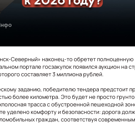
нск-Северный» наконец-то обретет полноценную
альном портале госзакупок появился аукцион на с
оторого составляет 3 миллиона рублей.
ескому заданию, победителю тендера предстоит п
тью более километра. Это будет не просто грунтов
хполосная трасса с обустроенной пешеходной зон
те уделено комфорту и безопасности: дорога долж
аломобильных граждан, соответствуя современным