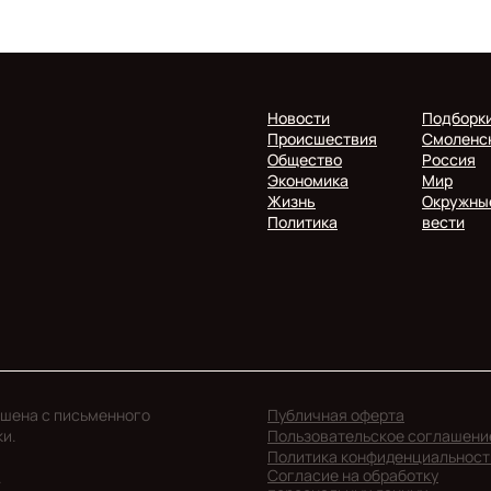
Новости
Подборк
Происшествия
Смоленс
Общество
Россия
Экономика
Мир
Жизнь
Окружны
Политика
вести
ешена с письменного
Публичная оферта
ки.
Пользовательское соглашени
Политика конфиденциальност
Согласие на обработку
.