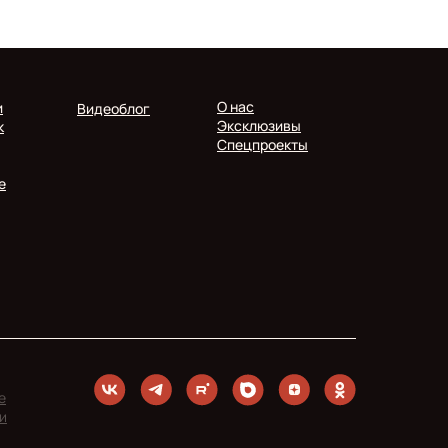
О нас
и
Видеоблог
Эксклюзивы
к
Спецпроекты
е
е
и