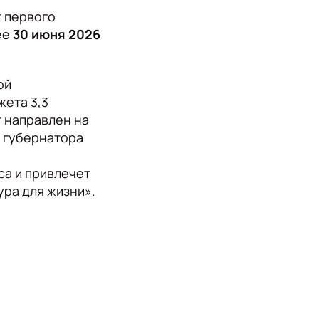
т первого
ее
30 июня 2026
ой
жета 3,3
 направлен на
 губернатора
са и привлечет
ура для жизни».