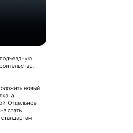
 подъездную
троительство,
роложить новый
ка, а
ой. Отдельное
на стать
 стандартам