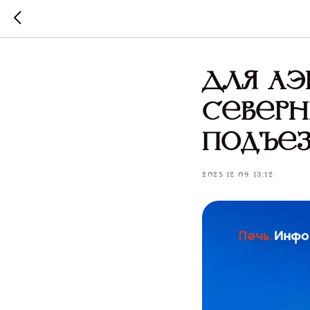
Для аэ
Северн
подъез
2025-12-09 13:12