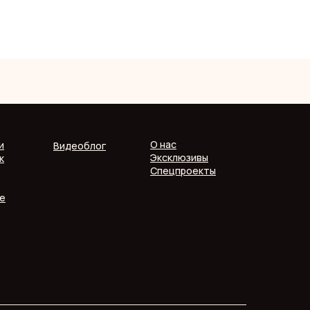
О нас
и
Видеоблог
Эксклюзивы
к
Спецпроекты
е