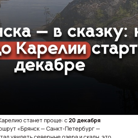
Карелию станет проще: с
20 декабря
ршрут «Брянск — Санкт-Петербург —
чтал увидеть северные озера и скалы, это