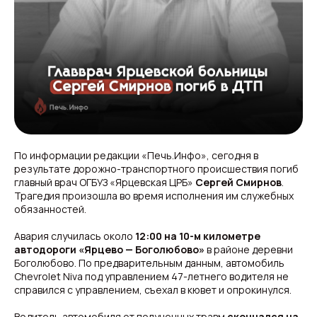
По информации редакции «Печь.Инфо», сегодня в
результате дорожно-транспортного происшествия погиб
главный врач ОГБУЗ «Ярцевская ЦРБ»
Сергей Смирнов
.
Трагедия произошла во время исполнения им служебных
обязанностей.
Авария случилась около
12:00 на 10-м километре
автодороги «Ярцево — Боголюбово»
в районе деревни
Боголюбово. По предварительным данным, автомобиль
Chevrolet Niva под управлением 47-летнего водителя не
справился с управлением, съехал в кювет и опрокинулся.
Водитель автомобиля от полученных травм
скончался на