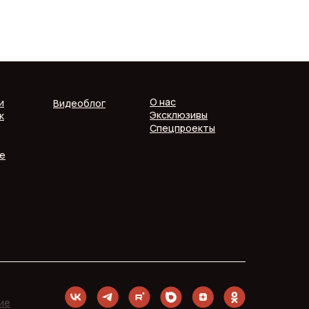
О нас
и
Видеоблог
Эксклюзивы
к
Спецпроекты
е
ие