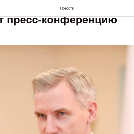
тор Смоленской области
Новости
т пресс-конференцию