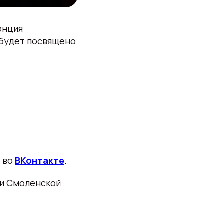
енция
 будет посвящено
а во
ВКонтакте
.
ми Смоленской