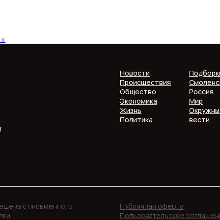
СК
Новости
Подборк
Происшествия
Смоленс
Общество
Россия
Экономика
Мир
Жизнь
Окружны
Политика
вести
!
решена с письменного
Публичная оферта
лки.
Пользовательское соглашен