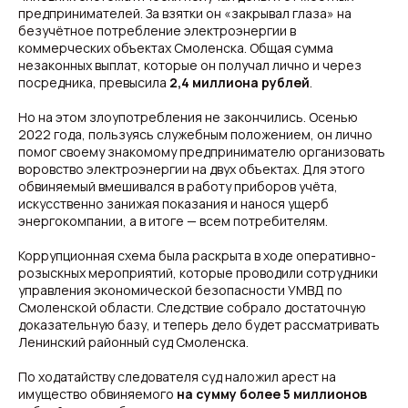
предпринимателей. За взятки он «закрывал глаза» на
безучётное потребление электроэнергии в
коммерческих объектах Смоленска. Общая сумма
незаконных выплат, которые он получал лично и через
посредника, превысила
2,4 миллиона рублей
.
Но на этом злоупотребления не закончились. Осенью
2022 года, пользуясь служебным положением, он лично
помог своему знакомому предпринимателю организовать
воровство электроэнергии на двух объектах. Для этого
обвиняемый вмешивался в работу приборов учёта,
искусственно занижая показания и нанося ущерб
энергокомпании, а в итоге — всем потребителям.
Коррупционная схема была раскрыта в ходе оперативно-
розыскных мероприятий, которые проводили сотрудники
управления экономической безопасности УМВД по
Смоленской области. Следствие собрало достаточную
доказательную базу, и теперь дело будет рассматривать
Ленинский районный суд Смоленска.
По ходатайству следователя суд наложил арест на
имущество обвиняемого
на сумму более 5 миллионов