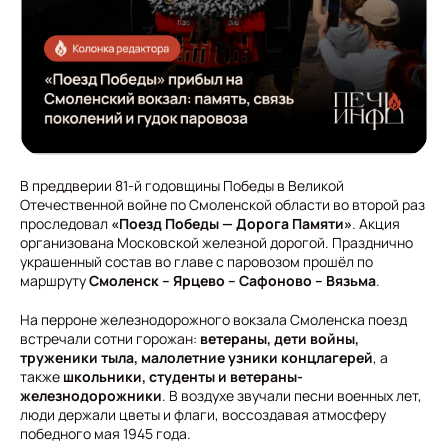
В преддверии 81-й годовщины Победы в Великой
Отечественной войне по Смоленской области во второй раз
проследовал
«Поезд Победы — Дорога Памяти»
. Акция
организована Московской железной дорогой. Празднично
украшенный состав во главе с паровозом прошёл по
маршруту
Смоленск – Ярцево – Сафоново – Вязьма
.
На перроне железнодорожного вокзала Смоленска поезд
встречали сотни горожан:
ветераны, дети войны,
труженики тыла, малолетние узники концлагерей
, а
также
школьники, студенты и ветераны-
железнодорожники
. В воздухе звучали песни военных лет,
люди держали цветы и флаги, воссоздавая атмосферу
победного мая 1945 года.