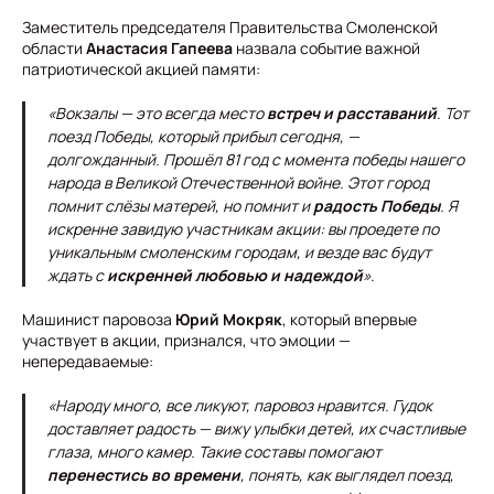
Заместитель председателя Правительства Смоленской
области
Анастасия Гапеева
назвала событие важной
патриотической акцией памяти:
«Вокзалы — это всегда место
встреч и расставаний
. Тот
поезд Победы, который прибыл сегодня, —
долгожданный. Прошёл 81 год с момента победы нашего
народа в Великой Отечественной войне. Этот город
помнит слёзы матерей, но помнит и
радость Победы
. Я
искренне завидую участникам акции: вы проедете по
уникальным смоленским городам, и везде вас будут
ждать с
искренней любовью и надеждой
».
Машинист паровоза
Юрий Мокряк
, который впервые
участвует в акции, признался, что эмоции —
непередаваемые:
«Народу много, все ликуют, паровоз нравится. Гудок
доставляет радость — вижу улыбки детей, их счастливые
глаза, много камер. Такие составы помогают
перенестись во времени
, понять, как выглядел поезд,