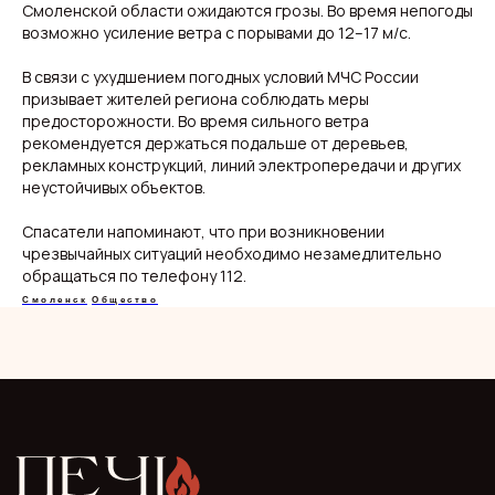
Добро пожаловать на кухню актуальных новостей!
Смоленской области ожидаются грозы. Во время непогоды
возможно усиление ветра с порывами до 12–17 м/с.
В связи с ухудшением погодных условий МЧС России
Новости
Подборки
Происшествия
Смоленск
призывает жителей региона соблюдать меры
Общество
Россия
предосторожности. Во время сильного ветра
Экономика
Мир
рекомендуется держаться подальше от деревьев,
Жизнь
Окружные вести
рекламных конструкций, линий электропередачи и других
Политика
неустойчивых объектов.
Спасатели напоминают, что при возникновении
чрезвычайных ситуаций необходимо незамедлительно
обращаться по телефону 112.
О нас
Видеоблог
Эксклюзивы
Смоленск
Общество
Спецпроекты