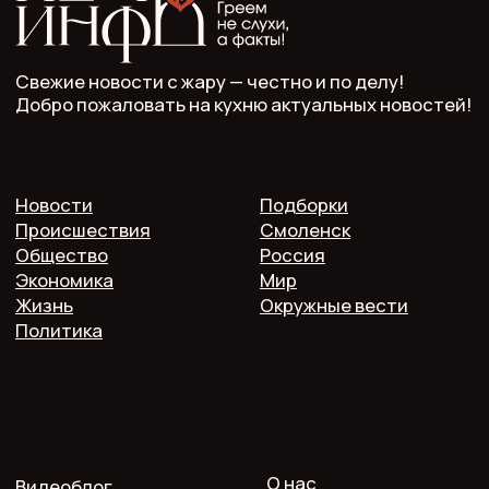
ООО "Мелодия". Публикация материалов сайта
разрешена с письменного разрешения редакции
и указания прямой гиперссылки.
СМИ Печь.Инфо зарегистрировано
в Роскомнадзоре.
Запись в реестре зарегистрированных СМИ:
серия Эл Nº ФС77−89949 oт 15 августа 2025 г.
Учредитель: ООО "Мелодия"
Главный редактор: Кулькова А.С.
Телефон: 7 952 536 3336
Почта: redaktor.pech.info@yandex.ru
214000 Смоленская область, г. Смоленск, проспект
Гагарина 10/2, оф. 507
16+. Мнение редакции может не совпадать
с мнением авторов.
Публичная оферта
Пользовательское соглашение
Политика конфиденциальности
Согласие на обработку персональных данных
2025 @ Печь.Инфо