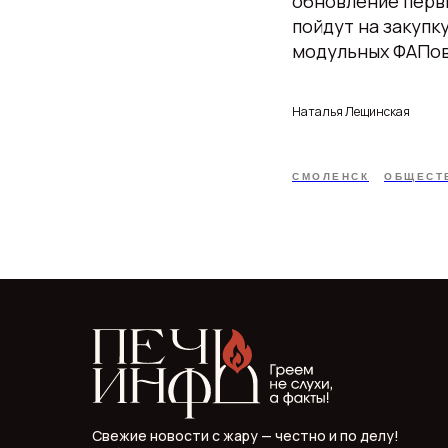
обновление перв
пойдут на закуп
модульных ФАПов
Наталья Лещинская
СМОЛЕНСК
ОБЩЕСТ
Свежие новости с жару — честно и по делу!