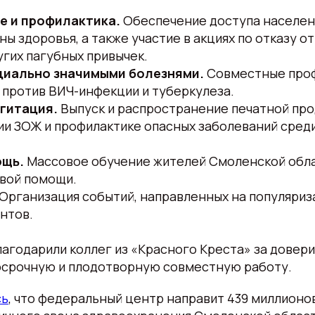
е и профилактика.
Обеспечение доступа населен
ны здоровья, а также участие в акциях по отказу от
угих пагубных привычек.
циально значимыми болезнями.
Совместные проф
 против ВИЧ-инфекции и туберкулеза.
гитация.
Выпуск и распространение печатной про
ии ЗОЖ и профилактике опасных заболеваний сред
ощь.
Массовое обучение жителей Смоленской обл
рвой помощи.
Организация событий, направленных на популяриз
нтов.
агодарили коллег из «Красного Креста» за довери
осрочную и плодотворную совместную работу.
сь
, что федеральный центр направит 439 миллионо