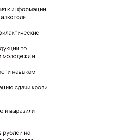
ия к информации
 алкоголя,
илактические
дукции по
и молодежи и
асти навыкам
ацию сдачи крови
е и выразили
в рублей на