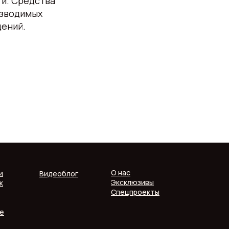
и. Средства
озводимых
дений.
О нас
и
Видеоблог
Эксклюзивы
к
Спецпроекты
е