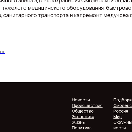
ичного звена здравоохранения Смоленской област
ку тяжелого медицинского оборудования, быстров
, санитарного транспорта и капремонт медучреж
ВО
Новости
Подборк
Происшествия
Смоленс
Общество
Россия
Экономика
Мир
Жизнь
Окружны
Политика
вести