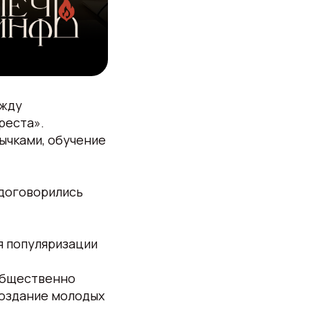
ежду
реста».
ычками, обучение
 договорились
я популяризации
общественно
создание молодых