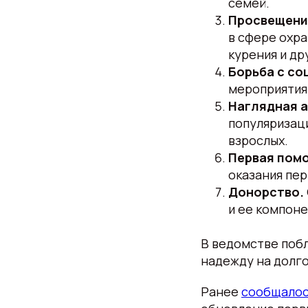
семей.
Просвещени
в сфере охра
курения и др
Борьба с со
мероприятия
Наглядная а
популяризац
взрослых.
Первая пом
оказания пе
Донорство.
и ее компоне
В ведомстве побл
надежду на долг
Ранее
сообщало