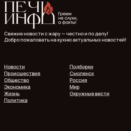
ООО "Мелодия". Публикация материалов сайта
разрешена с письменного разрешения редакции
и указания прямой гиперссылки.
СМИ Печь.Инфо зарегистрировано
в Роскомнадзоре.
Запись в реестре зарегистрированных СМИ:
серия Эл Nº ФС77−89949 oт 15 августа 2025 г.
Учредитель: ООО "Мелодия"
Главный редактор: Кулькова А.С.
Телефон: 7 952 536 3336
Почта: redaktor.pech.info@yandex.ru
214000 Смоленская область, г. Смоленск, проспект
Гагарина 10/2, оф. 507
16+. Мнение редакции может не совпадать
с мнением авторов.
Публичная оферта
Пользовательское соглашение
Политика конфиденциальности
Согласие на обработку персональных данных
2025 @ Печь.Инфо