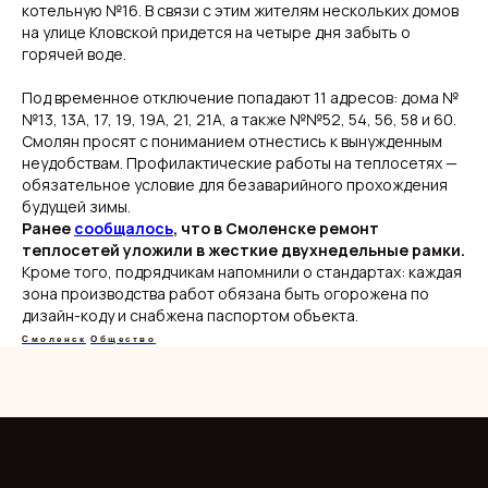
котельную №16. В связи с этим жителям нескольких домов
Свежие новости с жару — честно и по делу!
на улице Кловской придется на четыре дня забыть о
Добро пожаловать на кухню актуальных новостей!
горячей воде.
Под временное отключение попадают 11 адресов: дома №
Новости
Подборки
№13, 13А, 17, 19, 19А, 21, 21А, а также №№52, 54, 56, 58 и 60.
Происшествия
Смоленск
Смолян просят с пониманием отнестись к вынужденным
Общество
Россия
Экономика
Мир
неудобствам. Профилактические работы на теплосетях —
Жизнь
Окружные вести
обязательное условие для безаварийного прохождения
Политика
будущей зимы.
Ранее
сообщалось
, что в Смоленске ремонт
теплосетей уложили в жесткие двухнедельные рамки.
Кроме того, подрядчикам напомнили о стандартах: каждая
зона производства работ обязана быть огорожена по
О нас
Видеоблог
дизайн-коду и снабжена паспортом объекта.
Эксклюзивы
Спецпроекты
Смоленск
Общество