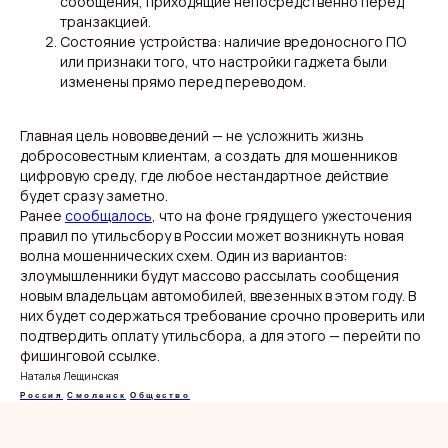
сообщения, приходящие непосредственно перед
транзакцией.
Состояние устройства: наличие вредоносного ПО
или признаки того, что настройки гаджета были
изменены прямо перед переводом.
О нас
Видеоблог
Эксклюзивы
Спецпроекты
Главная цель нововведений — не усложнить жизнь
добросовестным клиентам, а создать для мошенников
цифровую среду, где любое нестандартное действие
будет сразу заметно.
Ранее
сообщалось
, что на фоне грядущего ужесточения
правил по утильсбору в России может возникнуть новая
волна мошеннических схем. Один из вариантов:
злоумышленники будут массово рассылать сообщения
новым владельцам автомобилей, ввезенных в этом году. В
ООО "Мелодия". Публикация материалов сайта
них будет содержаться требование срочно проверить или
разрешена с письменного разрешения редакции
подтвердить оплату утильсбора, а для этого — перейти по
и указания прямой гиперссылки.
фишинговой ссылке.
Наталья Лещинская
СМИ Печь.Инфо зарегистрировано
в Роскомнадзоре.
Россия
Смоленск
Общество
Запись в реестре зарегистрированных СМИ:
серия Эл Nº ФС77−89949 oт 15 августа 2025 г.
Учредитель: ООО "Мелодия"