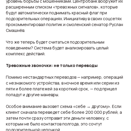
уровень борьбы с мошенниками. Центробанк вооружит их
расширенным списком «тревожных сигналов», которые
будут автоматически поднимать красный флаг при
подозрительных операциях. Инициативу в своих соцсетях
прокомментировал политик и смоленский сенатор Руслан
Смашнёв.
Что же теперь будет считаться подозрительным
поведением? Система будет анализировать целый
комплекс действий.
Тревожные звоночки: не только переводы
Помимо нестандартных переводов — например, операций
с незнакомого устройства, в ночное время или серии из
пяти и более платежей за короткий срок, — под прицел
попадут и другие маневры.
Особое внимание вызовет схема «себе → другому». Если
клиент сначала переведет себе более 200 000 рублей, а
затем почти сразу отправит эти деньги человеку, с
которым не было контактов полгода, это сочтут
подозрительной цепочкой.