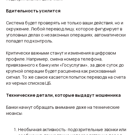
Бдительность усилится
Система будет проверять не только ваши действия, но и
окружение. Любой перевод лицу, которое фигурирует в
уголовных делах о незаконных операциях, автоматически
попадет под контроль.
Критически важными станут и изменения в цифровом
профиле. Например, смена номера телефона,
привязанного к банку или «Госуслугам», за двое суток до
крупной операции будет расценена как рискованный
сигнал. То же самое касается попыток перевода на счета
Свежие новости с жару — честно и по делу!
из черных списков ЦБ.
Добро пожаловать на кухню актуальных новостей!
Технические детали, которые выдадут мошенника
Новости
Подборки
Банки начнут обращать внимание даже на технические
Происшествия
Смоленск
нюансы:
Общество
Россия
Экономика
Мир
Жизнь
Окружные вести
Необычная активность: подозрительные звонки или
Политика