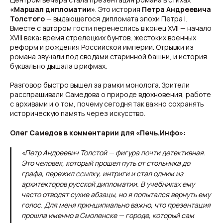
«Маршал дипломатии»
. Это история
Петра Андреевича
Толстого
— выдающегося дипломата эпохи Петра I.
Вместе с автором гости перенеслись в конец XVII — начало
XVIII века: время стрелецких бунтов, жестоких военных
реформ и рождения Российской империи. Отрывки из
романа звучали под сводами старинной башни, и история
буквально дышала в рифмах.
Разговор быстро вышел за рамки монолога. Зрители
расспрашивали Самедова о природе вдохновения, работе
с архивами и о том, почему сегодня так важно сохранять
историческую память через искусство.
Олег Самедов в комментарии для «Печь.Инфо»:
«Петр Андреевич Толстой — фигура почти детективная.
Это человек, который прошел путь от стольника до
графа, пережил ссылку, интриги и стал одним из
архитекторов русской дипломатии. В учебниках ему
часто отводят сухие абзацы, но я попытался вернуть ему
голос. Для меня принципиально важно, что презентация
прошла именно в Смоленске — городе, который сам