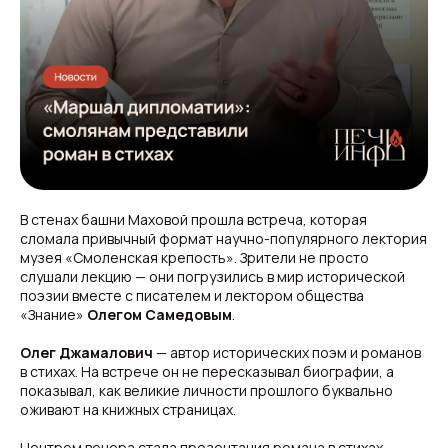
В стенах башни Маховой прошла встреча, которая
сломала привычный формат научно-популярного лектория
музея «Смоленская крепость». Зрители не просто
слушали лекцию — они погрузились в мир исторической
поэзии вместе с писателем и лектором общества
«Знание»
Олегом Самедовым
.
Олег Джамалович
— автор исторических поэм и романов
в стихах. На встрече он не пересказывал биографии, а
показывал, как великие личности прошлого буквально
оживают на книжных страницах.
Центром вечера стала презентация романа в стихах