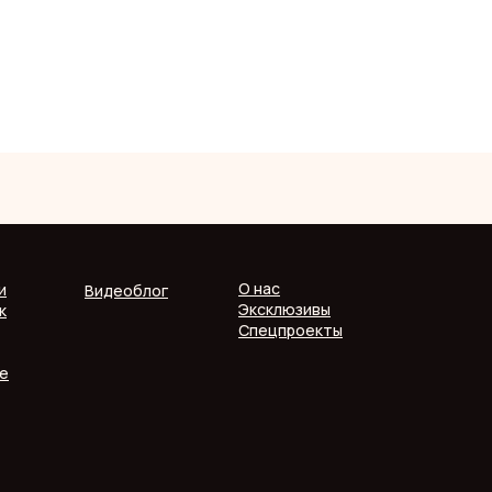
О нас
и
Видеоблог
Эксклюзивы
к
Спецпроекты
е