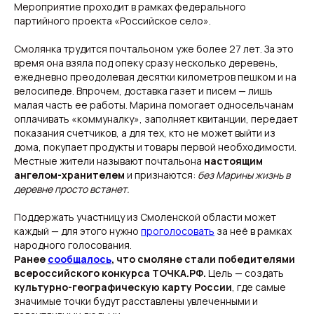
Мероприятие проходит в рамках федерального
партийного проекта «Российское село».
Смолянка трудится почтальоном уже более 27 лет. За это
время она взяла под опеку сразу несколько деревень,
ежедневно преодолевая десятки километров пешком и на
велосипеде. Впрочем, доставка газет и писем — лишь
Свежие новости с жару — честно и по делу!
малая часть ее работы. Марина помогает односельчанам
Добро пожаловать на кухню актуальных новостей!
оплачивать «коммуналку», заполняет квитанции, передает
показания счетчиков, а для тех, кто не может выйти из
дома, покупает продукты и товары первой необходимости.
Новости
Подборки
Местные жители называют почтальона
настоящим
Происшествия
Смоленск
ангелом-хранителем
и признаются:
без Марины жизнь в
Общество
Россия
деревне просто встанет.
Экономика
Мир
Жизнь
Окружные вести
Политика
Поддержать участницу из Смоленской области может
каждый — для этого нужно
проголосовать
за неё в рамках
народного голосования.
Ранее
сообщалось
, что смоляне стали победителями
всероссийского конкурса ТОЧКА.РФ.
Цель — создать
О нас
культурно-географическую карту России
, где самые
Видеоблог
Эксклюзивы
значимые точки будут расставлены увлеченными и
Спецпроекты