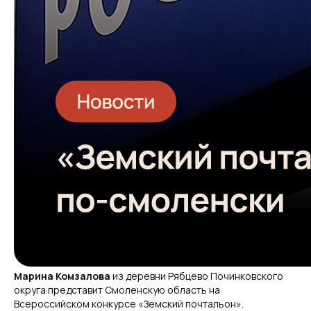
Марина Комзалова
из деревни Рябцево Починковского
округа представит Смоленскую область на
Всероссийском конкурсе «Земский почтальон».