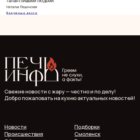
талантливыми людьми.
Наталья Лещинская
Окружные вести
ООО "Мелодия". Публикация материалов сайта
разрешена с письменного разрешения редакции
и указания прямой гиперссылки.
СМИ Печь.Инфо зарегистрировано
в Роскомнадзоре.
Запись в реестре зарегистрированных СМИ:
серия Эл Nº ФС77−89949 oт 15 августа 2025 г.
Учредитель: ООО "Мелодия"
Главный редактор: Кулькова А.С.
Телефон: 7 952 536 3336
Почта: redaktor.pech.info@yandex.ru
214000 Смоленская область, г. Смоленск, проспект
Гагарина 10/2, оф. 507
16+. Мнение редакции может не совпадать