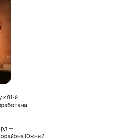
 к 81-й
зработана
орд —
крорайона Южный