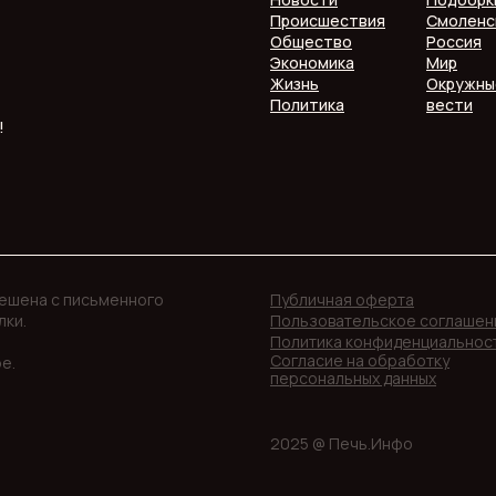
Происшествия
Смоленс
Общество
Россия
Экономика
Мир
Жизнь
Окружны
Политика
вести
!
решена с письменного
Публичная оферта
лки.
Пользовательское соглашен
Политика конфиденциальнос
Согласие на обработку
е.
персональных данных
2025 @ Печь.Инфо