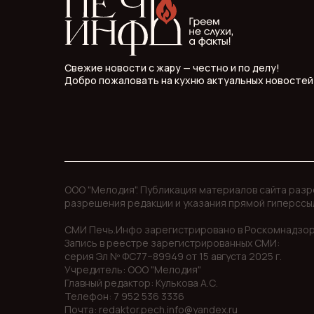
Свежие новости с жару — честно и по делу!
Добро пожаловать на кухню актуальных новостей
ООО "Мелодия". Публикация материалов сайта раз
разрешения редакции и указания прямой гиперссы
СМИ Печь.Инфо зарегистрировано в Роскомнадзор
Запись в реестре зарегистрированных СМИ:
серия Эл Nº ФС77−89949 oт 15 августа 2025 г.
Учредитель: ООО "Мелодия"
Главный редактор: Кулькова А.С.
Телефон: 7 952 536 3336
Почта: redaktor.pech.info@yandex.ru