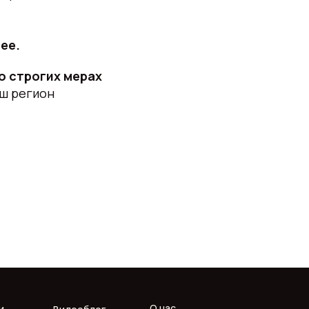
ее.
о строгих мерах
аш регион
О нас
и