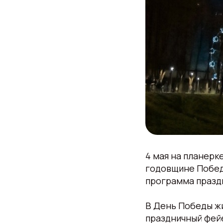
4 мая на планерк
годовщине Победы
программа празд
В День Победы жи
праздничный фейе