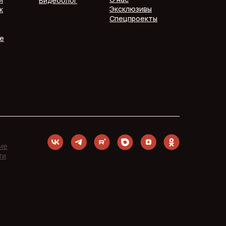
Видеоблог
Эксклюзивы
к
Спецпроекты
е
ие
ти