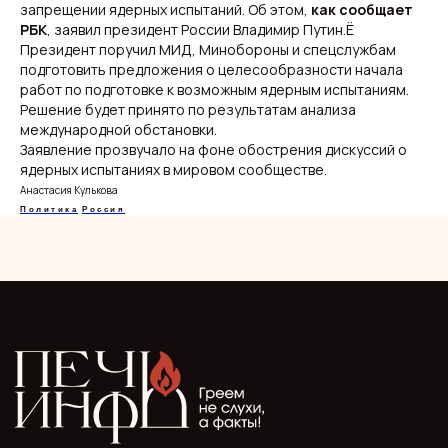
запрещении ядерных испытаний. Об этом,
как сообщает
Новости
Подборки
РБК
, заявил президент России Владимир Путин.Ё
Происшествия
Смоленск
Президент поручил МИД, Минобороны и спецслужбам
Общество
Россия
подготовить предложения о целесообразности начала
Экономика
Мир
работ по подготовке к возможным ядерным испытаниям.
Жизнь
Окружные вести
Политика
Решение будет принято по результатам анализа
международной обстановки.
Заявление прозвучало на фоне обострения дискуссий о
ядерных испытаниях в мировом сообществе.
Анастасия Кулькова
О нас
Видеоблог
Политика
Россия
Эксклюзивы
Спецпроекты
ООО "Мелодия". Публикация материалов сайта