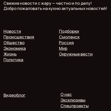
разрешена с письменного разрешения редакции
и указания прямой гиперссылки.
СМИ Печь.Инфо зарегистрировано
в Роскомнадзоре.
Запись в реестре зарегистрированных СМИ:
серия Эл Nº ФС77−89949 oт 15 августа 2025 г.
Учредитель: ООО "Мелодия"
Главный редактор: Кулькова А.С.
Телефон: 7 952 536 3336
Почта: redaktor.pech.info@yandex.ru
214000 Смоленская область, г. Смоленск, проспект
Гагарина 10/2, оф. 507
16+. Мнение редакции может не совпадать
с мнением авторов.
Публичная оферта
Пользовательское соглашение
Политика конфиденциальности
Согласие на обработку персональных данных
2025 @ Печь.Инфо