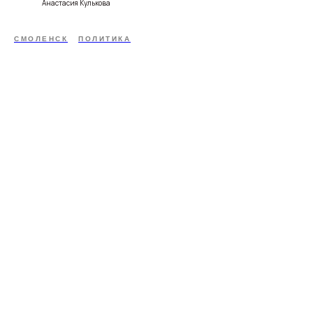
Анастасия Кулькова
СМОЛЕНСК
ПОЛИТИКА
Свежие новости с жару — честно и по делу!
Добро пожаловать на кухню актуальных новостей!