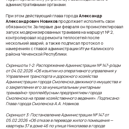
административными органами.
При этом действующий глава города
Александр
Александрович Новиков
продолжает исполнять свои
обязанности. За первые дни февраля он проинспектировал
запуск модернизированных трамваев на маршрут № 2,
контролировал ход ремонта теплосетей после
несколький аварий, а также подписал протокол о
намерениях с главой администрации Итум-Калинского
района Чеченской Республики.
Скриншоты 1-2: Распоряжение Администрации № 147-р/адм
от 04.02.2026 «Об изъятии из оперативного управления у
Управления транспорта и дорожного хозяйства
Администрации города Смоленска движимого имущества и
о закреплении его за муниципальным унитарным
трамвайно-троллейбусным предприятием города
Смоленска на праве хозяйственного ведения». Подписано:
Глава города Смоленска А.А. Новиков.
Скриншот 3: Постановление Администрации № 147 от
05.02.2026 «Об отказе в переводе жилого помещения
—
квартиры 37 в доме 46 по улице Николаева в городе