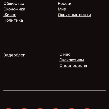
ООО "Мелодия". Публикация материалов сайта
разрешена с письменного разрешения редакции
и указания прямой гиперссылки.
СМИ Печь.Инфо зарегистрировано
в Роскомнадзоре.
Запись в реестре зарегистрированных СМИ:
серия Эл Nº ФС77−89949 oт 15 августа 2025 г.
Учредитель: ООО "Мелодия"
Главный редактор: Кулькова А.С.
Телефон: 7 952 536 3336
Почта: redaktor.pech.info@yandex.ru
214000 Смоленская область, г. Смоленск, проспект
Гагарина 10/2, оф. 507
16+. Мнение редакции может не совпадать
с мнением авторов.
Публичная оферта
Пользовательское соглашение
Политика конфиденциальности
Согласие на обработку персональных данных
2025 @ Печь.Инфо