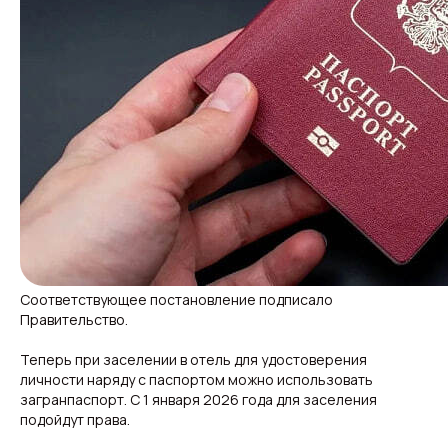
Соответствующее постановление подписало
Правительство.
Теперь при заселении в отель для удостоверения
личности наряду с паспортом можно использовать
загранпаспорт. С 1 января 2026 года для заселения
Свежие новости с жару — честно и по делу!
подойдут права.
Добро пожаловать на кухню актуальных новостей!