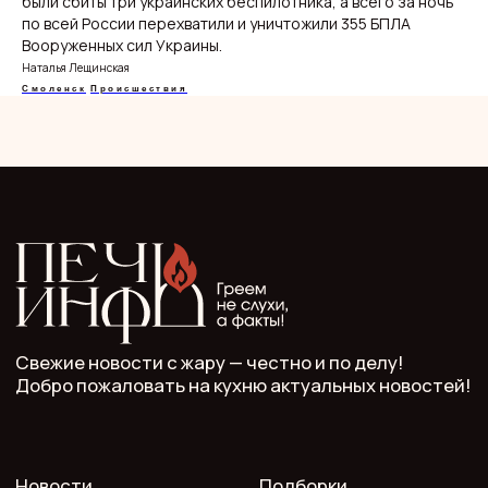
были сбиты три украинских беспилотника, а всего за ночь
Эксклюзивы
по всей России перехватили и уничтожили 355 БПЛА
Спецпроекты
Вооруженных сил Украины.
Наталья Лещинская
Смоленск
Происшествия
ООО "Мелодия". Публикация материалов сайта
разрешена с письменного разрешения редакции
и указания прямой гиперссылки.
СМИ Печь.Инфо зарегистрировано
в Роскомнадзоре.
Запись в реестре зарегистрированных СМИ:
серия Эл Nº ФС77−89949 oт 15 августа 2025 г.
Учредитель: ООО "Мелодия"
Главный редактор: Кулькова А.С.
Телефон: 7 952 536 3336
Почта: redaktor.pech.info@yandex.ru
214000 Смоленская область, г. Смоленск, проспект
Гагарина 10/2, оф. 507