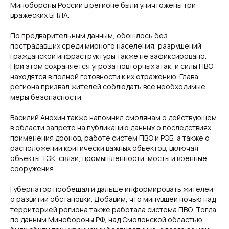
Минобороны России в регионе были уничтожены три
вражеских БПЛА.
По предварительным данным, обошлось без
пострадавших среди мирного населения, разрушений
гражданской инфраструктуры также не зафиксировано.
При этом сохраняется угроза повторных атак, и силы ПВО
находятся в полной готовности к их отражению. Глава
региона призвал жителей соблюдать все необходимые
Свежие новости с жару — честно и по делу!
меры безопасности.
Добро пожаловать на кухню актуальных новостей!
Василий Анохин также напомнил смолянам о действующем
в области запрете на публикацию данных о последствиях
Новости
Подборки
применения дронов, работе систем ПВО и РЭБ, а также о
Происшествия
Смоленск
Общество
Россия
расположении критически важных объектов, включая
Экономика
Мир
объекты ТЭК, связи, промышленности, мосты и военные
Жизнь
Окружные вести
сооружения.
Политика
Губернатор пообещал и дальше информировать жителей
о развитии обстановки. Добавим, что минувшей ночью над
территорией региона также работала система ПВО. Тогда,
по данным Минобороны РФ, над Смоленской областью
О нас
Видеоблог