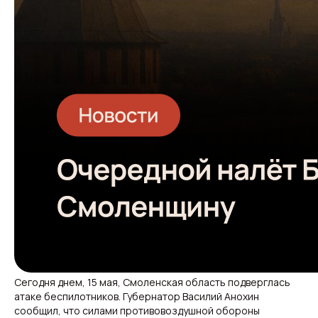
Сегодня днем, 15 мая, Смоленская область подверглась
атаке беспилотников. Губернатор Василий Анохин
сообщил, что силами противовоздушной обороны