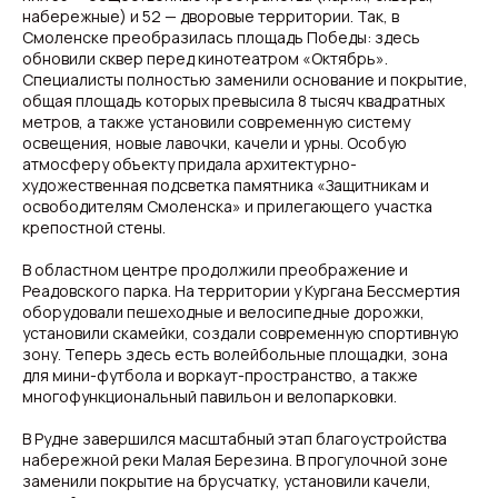
набережные) и 52 — дворовые территории. Так, в
Смоленске преобразилась площадь Победы: здесь
обновили сквер перед кинотеатром «Октябрь».
Специалисты полностью заменили основание и покрытие,
общая площадь которых превысила 8 тысяч квадратных
метров, а также установили современную систему
освещения, новые лавочки, качели и урны. Особую
атмосферу объекту придала архитектурно-
художественная подсветка памятника «Защитникам и
освободителям Смоленска» и прилегающего участка
крепостной стены.
В областном центре продолжили преображение и
Реадовского парка. На территории у Кургана Бессмертия
оборудовали пешеходные и велосипедные дорожки,
установили скамейки, создали современную спортивную
зону. Теперь здесь есть волейбольные площадки, зона
для мини-футбола и воркаут-пространство, а также
многофункциональный павильон и велопарковки.
В Рудне завершился масштабный этап благоустройства
набережной реки Малая Березина. В прогулочной зоне
заменили покрытие на брусчатку, установили качели,