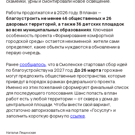
скамейки, урны и смонтировали новое освещение.
Работы продолжатся и в 2026 году. В планах —
благоустроить не менее 46 общественных и 26
дворовых территорий, а также 36 детских площадок
во всех муниципальных образованиях
. Ключевая
особенность проекта «Формирование комфортной
городской среды» остается неизменной: жители сами
определяют, какие объекты нуждаются в обновлении в
первую очередь.
Ранее
сообщалось
, что в Смоленске стартовал сбор идей
по благоустройству на 2027 год.
До 26 марта
горожане
могут предложить общественные пространства, которые
приведут в порядок в рамках федерального проекта.
Именно из этих пожеланий сформируют финальный список
для последующего голосования. Шанс попасть в план
работ есть у любой территории — от сквера у дома до
центральной площади. Чтобы внести свой вариант,
достаточно авторизоваться на портале «Госуслуг» и
заполнить короткую форму по
ссылке
.
Наталья Лещинская