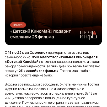
С
18 по 22 мая Смоленск
примерит статус столицы
семейного кино.
XVIII благотворительная кинонеделя
«Детский КиноМай»
отмечает совершеннолетие и ставит
рекорд по насыщенности: за пять дней зрителям бесплатно
покажут
23 российских фильма
. Такого масштаба в
истории проекта еще не было.
Вход на все площадки свободный, билеты не нужны. Гостей
ждут не только кинопоказы, но и живое общение с
артистами, мастер-классы и специальные акции. За 18 лет
инициатива переросла в полноценное культурное
движение. Причем миссия не ограничивается праздником:
еще до официального старта команда фестиваля передала