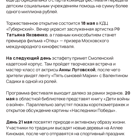
детским социальным учреждениям помощь на сумму более
одного миллиона рублей.
Торжественное открытие состоится
18 мая
в КДЦ
«Губернский». Вечер украсит заслуженная артистка РФ
Татьяна Яковенко
, а главным кинособытием станет
премьера фильма «Отец» — призера Московского
международного кинофестиваля.
На следующий день
эстафету примет Смоленский
кадетский корпус. Там пройдет творческая встреча и
мастер-класс от актрисы
Анны Луговской
, после чего
зрители увидят ленту «Пять сыновей Марии» с Валентином
Садики в одной из ролей.
Программа фестиваля выходит далеко за рамки экранов.
20
мая
в областной библиотеке представят книгу «Дети войны
о войне». Параллельно запустят показы короткометражек и
открытое обсуждение картины «Наследники Победы».
День 21 мая
посвятят природе и активному образу жизни.
Участники по традиции высадят новые деревья на Аллее
Киномая, после чего отправятся на спортивный праздник