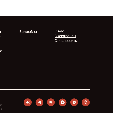
О нас
и
Видеоблог
Эксклюзивы
к
Спецпроекты
е
е
и