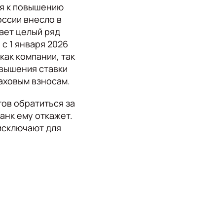
ся к повышению
ссии внесло в
ает целый ряд
 с 1 января 2026
как компании, так
овышения ставки
аховым взносам.
тов обратиться за
анк ему откажет.
 исключают для