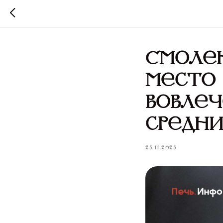
Смолен
место 
вовлеч
средни
25.11.2025