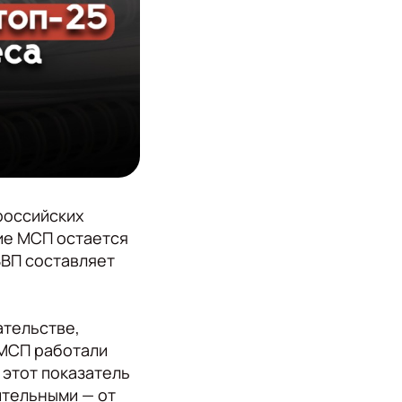
российских
тие МСП остается
ВВП составляет
ательстве,
 МСП работали
 этот показатель
ительными — от