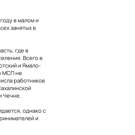
году в малом и
сех занятых в
сть, где в
еления. Всего в
отский и Ямало-
в МСП не
числа работников
Сахалинской
и Чечне.
идается, однако с
принимателей и