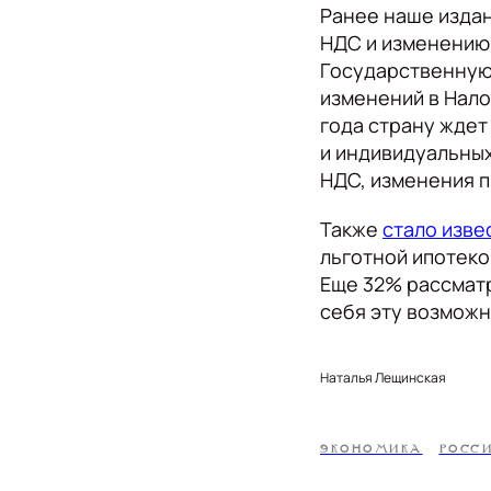
Ранее наше изда
НДС и изменению 
Государственную
изменений в Налог
года страну ждет
и индивидуальных
НДС, изменения п
Также
стало изве
льготной ипотеко
Еще 32% рассматр
себя эту возможн
Наталья Лещинская
ЭКОНОМИКА
РОСС