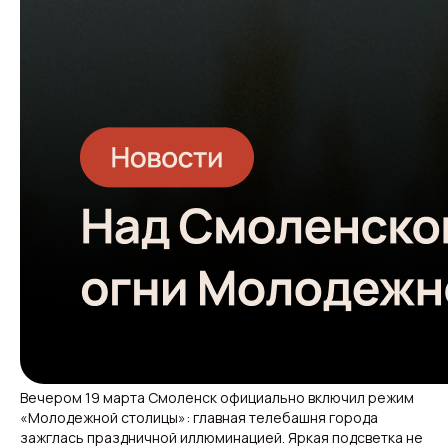
Вечером 19 марта Смоленск официально включил режим
«Молодежной столицы»: главная телебашня города
зажглась праздничной иллюминацией. Яркая подсветка не