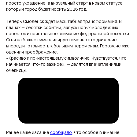
просто украшение, а визуальный старт в новом статусе,
который город будет носить 2026 год.
Теперь Смоленск ждет масштабная трансформация. В
планах — десятки событий, запуск новых молодежных
проектов и пристальное внимание федеральной повестки.
Огни на башне символизируют именно это движение
вперед и готовность к большим переменам. Горожане уже
оценили преображение.
«Красиво и по-настоящему символично. Чувствуется, что
начинается что-то важное», — делятся впечатлениями
очевидцы.
Свежие новости с жару — честно и по делу!
Добро пожаловать на кухню актуальных новостей!
Новости
Подборки
Происшествия
Смоленск
Общество
Россия
Экономика
Мир
Жизнь
Окружные вести
Политика
Ранее наше издание
сообщало
, что особое внимание