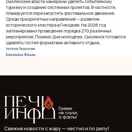
смоленские власти намерены уделить событийному
туризму и созданию системных проектов. В частности,
планируется перезапустить фестивальное движение.
О нас
Среди приоритетных направлений — развитие
Видеоблог
Эксклюзивы
исторического кластера в Гнездове. На 2026 год
Спецпроекты
запланировано проведение порядка 270 различных
мероприятий. Помимо Дня молодежи, Смоленск готовится
удивлять гостей форматами активного отдыха.
Наталья Лещинская
Смоленск
Жизнь
ООО "Мелодия". Публикация материалов сайта
разрешена с письменного разрешения редакции
и указания прямой гиперссылки.
СМИ Печь.Инфо зарегистрировано
в Роскомнадзоре.
Запись в реестре зарегистрированных СМИ:
серия Эл Nº ФС77−89949 oт 15 августа 2025 г.
Учредитель: ООО "Мелодия"
Главный редактор: Кулькова А.С.