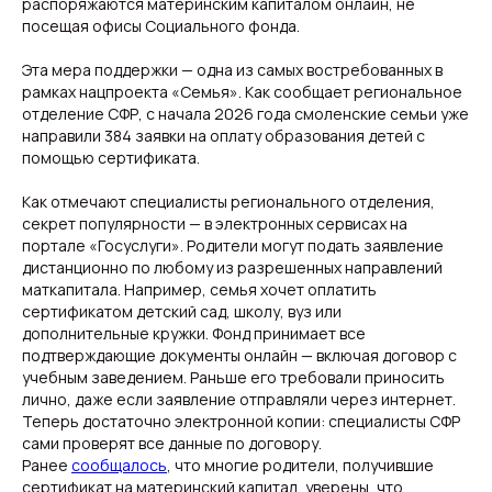
распоряжаются материнским капиталом онлайн, не
посещая офисы Социального фонда.
Эта мера поддержки — одна из самых востребованных в
рамках нацпроекта «Семья». Как сообщает региональное
отделение СФР, с начала 2026 года смоленские семьи уже
направили 384 заявки на оплату образования детей с
помощью сертификата.
Как отмечают специалисты регионального отделения,
Свежие новости с жару — честно и по делу!
секрет популярности — в электронных сервисах на
Добро пожаловать на кухню актуальных новостей!
портале «Госуслуги». Родители могут подать заявление
дистанционно по любому из разрешенных направлений
маткапитала. Например, семья хочет оплатить
Новости
Подборки
сертификатом детский сад, школу, вуз или
Происшествия
Смоленск
дополнительные кружки. Фонд принимает все
Общество
Россия
подтверждающие документы онлайн — включая договор с
Экономика
Мир
учебным заведением. Раньше его требовали приносить
Жизнь
Окружные вести
Политика
лично, даже если заявление отправляли через интернет.
Теперь достаточно электронной копии: специалисты СФР
сами проверят все данные по договору.
Ранее
сообщалось
, что многие родители, получившие
сертификат на материнский капитал, уверены, что