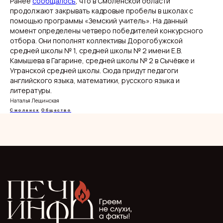
Ранее
сообщалось
, что в Смоленской области
продолжают закрывать кадровые пробелы в школах с
помощью программы «Земский учитель». На данный
момент определены четверо победителей конкурсного
отбора. Они пополнят коллективы Дорогобужской
О нас
Видеоблог
средней школы № 1, средней школы № 2 имени Е.В.
Эксклюзивы
Камышева в Гагарине, средней школы № 2 в Сычёвке и
Спецпроекты
Угранской средней школы. Сюда придут педагоги
английского языка, математики, русского языка и
литературы.
Наталья Лещинская
Смоленск
Общество
ООО "Мелодия". Публикация материалов сайта
разрешена с письменного разрешения редакции
и указания прямой гиперссылки.
СМИ Печь.Инфо зарегистрировано
в Роскомнадзоре.
Запись в реестре зарегистрированных СМИ:
серия Эл Nº ФС77−89949 oт 15 августа 2025 г.
Учредитель: ООО "Мелодия"