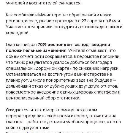
учителей и воспитателей снижается.
Как сообщили в Министерстве образования и науки
региона, исследование проходило с 23 апреля по 8 мая.
Участие в нем приняли сотрудники детских садов, школ и
колледжей.
Главная цифра:
70% респондентов подтвердили
положительные изменения
. Учителя отмечают, что
объем отчетности сокращается. В ведомстве пояснили,
что таких результатов удалось добиться благодаря
специальной «дорожной карте» по снижению нагрузки.
Останавливаться на достигнутом в министерстве не
планируют. В числе приоритетных задач на будущее —
Свежие новости с жару — честно и по делу!
дальнейший отказ от дублирующих друг друга отчетов,
Добро пожаловать на кухню актуальных новостей!
повсеместное внедрение единых цифровых платформ и
централизованный сбор статистики.
Новости
Подборки
Ожидается, что эти меры помогут педагогам
Происшествия
Смоленск
Общество
Россия
перераспределить свое время и сосредоточиться на
Экономика
Мир
главном — работе с детьми и учебном процессе, а не на
Жизнь
Окружные вести
войне с документами.
Политика