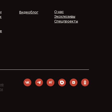
О нас
и
Видеоблог
Эксклюзивы
к
Спецпроекты
е
ие
ти