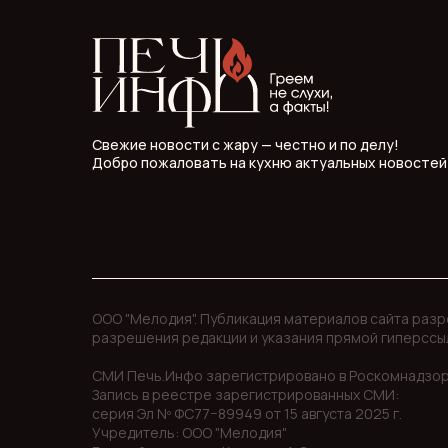
Свежие новости с жару — честно и по делу!
Добро пожаловать на кухню актуальных новостей
ООО "Мелодия". Публикация материалов сайта раз
разрешения редакции и указания прямой гиперссы
СМИ Печь.Инфо зарегистрировано в Роскомнадзор
Запись в реестре зарегистрированных СМИ:
серия Эл Nº ФС77−89949 oт 15 августа 2025 г.
Учредитель: ООО "Мелодия"