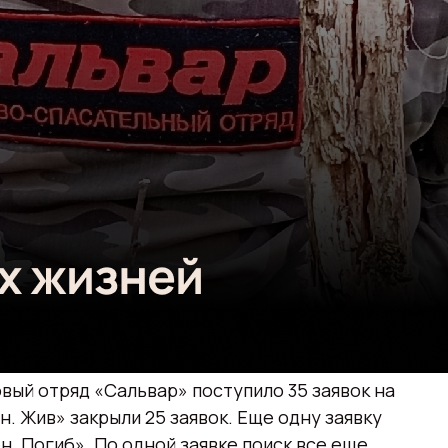
овый отряд «Сальвар» поступило 35 заявок на
н. Жив» закрыли 25 заявок. Еще одну заявку
н. Погиб». По одной заявке поиск все еще