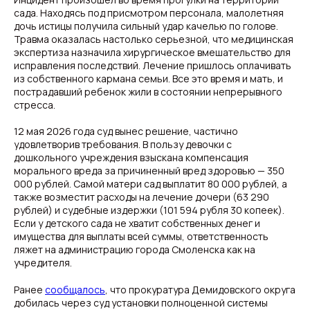
сада. Находясь под присмотром персонала, малолетняя
дочь истицы получила сильный удар качелью по голове.
Травма оказалась настолько серьезной, что медицинская
экспертиза назначила хирургическое вмешательство для
исправления последствий. Лечение пришлось оплачивать
из собственного кармана семьи. Все это время и мать, и
пострадавший ребенок жили в состоянии непрерывного
стресса.
12 мая 2026 года суд вынес решение, частично
удовлетворив требования. В пользу девочки с
дошкольного учреждения взыскана компенсация
морального вреда за причиненный вред здоровью — 350
000 рублей. Самой матери сад выплатит 80 000 рублей, а
также возместит расходы на лечение дочери (63 290
рублей) и судебные издержки (101 594 рубля 30 копеек).
Если у детского сада не хватит собственных денег и
имущества для выплаты всей суммы, ответственность
ляжет на администрацию города Смоленска как на
учредителя.
Ранее
сообщалось
, что прокуратура Демидовского округа
добилась через суд установки полноценной системы