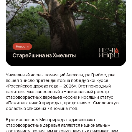
Уникальный ясень, помнящий Александра Грибоедова,
вошел в число претендентов на победу в конкурсе
«Российское дерево года — 2026». Этот природный
памятник, уже занесенный в Национальный реестр
старовозрастных деревьев России и носящий статус
«Памятник живой природы», представляет Смоленскую
область в списке из 78 номинантов.
В региональном Минприроды подчеркивают:
старовозрастные деревья являются национальным
достоянием, хранящим вековую память и связывающим