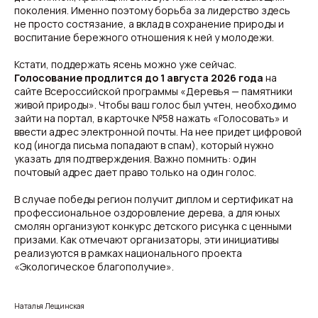
поколения. Именно поэтому борьба за лидерство здесь
не просто состязание, а вклад в сохранение природы и
воспитание бережного отношения к ней у молодежи.
Кстати, поддержать ясень можно уже сейчас.
Голосование продлится до 1 августа 2026 года
на
сайте Всероссийской программы «Деревья — памятники
живой природы». Чтобы ваш голос был учтен, необходимо
зайти на портал, в карточке №58 нажать «Голосовать» и
ввести адрес электронной почты. На нее придет цифровой
код (иногда письма попадают в спам), который нужно
указать для подтверждения. Важно помнить: один
почтовый адрес дает право только на один голос.
В случае победы регион получит диплом и сертификат на
профессиональное оздоровление дерева, а для юных
смолян организуют конкурс детского рисунка с ценными
призами. Как отмечают организаторы, эти инициативы
реализуются в рамках национального проекта
«Экологическое благополучие».
Наталья Лещинская