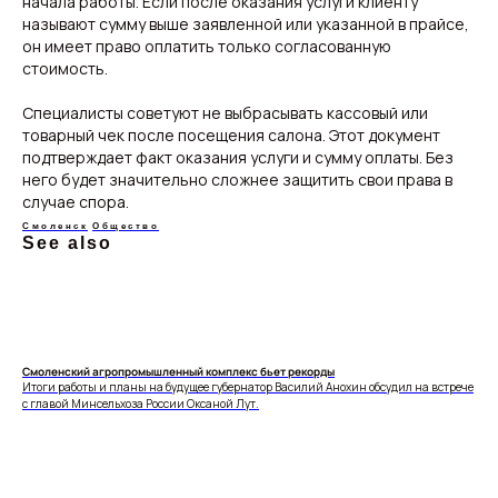
начала работы. Если после оказания услуги клиенту
называют сумму выше заявленной или указанной в прайсе,
он имеет право оплатить только согласованную
стоимость.
Свежие новости с жару — честно и по делу!
Добро пожаловать на кухню актуальных новостей!
Специалисты советуют не выбрасывать кассовый или
товарный чек после посещения салона. Этот документ
подтверждает факт оказания услуги и сумму оплаты. Без
него будет значительно сложнее защитить свои права в
Новости
Подборки
случае спора.
Происшествия
Смоленск
Общество
Россия
Смоленск
Общество
Экономика
Мир
See also
Жизнь
Окружные вести
Политика
Смоленский агропромышленный комплекс бьет рекорды
О нас
Итоги работы и планы на будущее губернатор Василий Анохин обсудил на встрече
Видеоблог
Эксклюзивы
с главой Минсельхоза России Оксаной Лут.
Спецпроекты