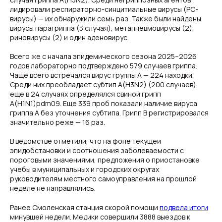
лидировали респираторно-синцитиальные вирусы (РС-
вирусы) — их обнаружили семь раз. Также были найдены
вирусы парагриппа (3 случая), метапневмовирусы (2),
риновирусы (2) и один аденовирус.
Всего же с начала эпидемического сезона 2025–2026
годов лабораторно подтверждено 579 случаев гриппа.
Чаще всего встречался вирус группы А — 224 находки.
Среди них преобладает субтип A(H3N2) (200 случаев),
еще в 24 случаях определялся свиной грипп
A(H1N1)pdm09. Еще 339 проб показали наличие вируса
гриппа А без уточнения субтипа. Грипп В регистрировался
значительно реже — 16 раз.
В ведомстве отметили, что на фоне текущей
эпидобстановки и соотношения заболеваемости с
пороговыми значениями, предложения о приостановке
учебы в муниципальных и городских округах
руководителям местного самоуправления на прошлой
неделе не направлялись.
Ранее Смоленская станция скорой помощи
подвела итоги
минувшей недели. Медики совершили 3888 выездов к