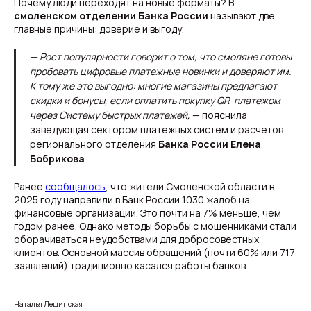
Почему люди переходят на новые форматы? В
смоленском отделении Банка России
называют две
главные причины: доверие и выгоду.
— Рост популярности говорит о том, что смоляне готовы
пробовать цифровые платежные новинки и доверяют им.
К тому же это выгодно: многие магазины предлагают
скидки и бонусы, если оплатить покупку QR-платежом
через Систему быстрых платежей,
— пояснила
заведующая сектором платежных систем и расчетов
регионального отделения
Банка России Елена
Бобрикова
.
Ранее
сообщалось
, что жители Смоленской области в
2025 году направили в Банк России 1030 жалоб на
финансовые организации. Это почти на 7% меньше, чем
годом ранее. Однако методы борьбы с мошенниками стали
оборачиваться неудобствами для добросовестных
клиентов. Основной массив обращений (почти 60% или 717
заявлений) традиционно касался работы банков.
Наталья Лещинская