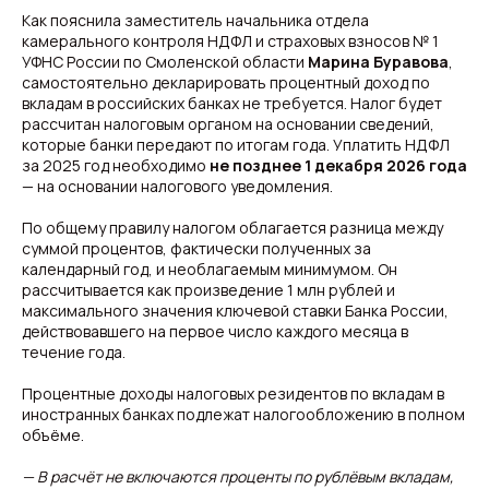
Как пояснила заместитель начальника отдела
камерального контроля НДФЛ и страховых взносов № 1
УФНС России по Смоленской области
Марина Буравова
,
самостоятельно декларировать процентный доход по
вкладам в российских банках не требуется. Налог будет
рассчитан налоговым органом на основании сведений,
которые банки передают по итогам года. Уплатить НДФЛ
за 2025 год необходимо
не позднее 1 декабря 2026 года
— на основании налогового уведомления.
По общему правилу налогом облагается разница между
суммой процентов, фактически полученных за
календарный год, и необлагаемым минимумом. Он
рассчитывается как произведение 1 млн рублей и
максимального значения ключевой ставки Банка России,
действовавшего на первое число каждого месяца в
течение года.
Процентные доходы налоговых резидентов по вкладам в
иностранных банках подлежат налогообложению в полном
объёме.
— В расчёт не включаются проценты по рублёвым вкладам,