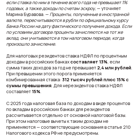
если ставка по ним в течение всего года не превышает 1%
годовых, а также доходы по счетам эскроу,
— уточняет
Марина Буравова. —
Проценты, полученные в иностранной
валюте, пересчитываются в рубли по официальному курсу
Банка России на дату фактического получения дохода. Если
по условиям договора проценты зачисляются на тот же
вклад, они учитываются в том налоговом периоде, когда
произошло зачисление.
Для налоговых резидентов ставка НДФЛ по процентным
доходам в российских банках
составляет 13%
, если
сумма таких доходов за год не превышает
2,4 млн рублей
.
При превышении этого порога применяется
комбинированная ставка:
312 тысяч рублей плюс 15% с
суммы превышения
. Для нерезидентов ставка НДФЛ
составляет
15%
.
С 2025 года налоговая база по доходам в виде процентов
по вкладам в российских банках для резидентов
рассчитывается отдельно от основной налоговой базы.
При этом налоговые вычеты к таким доходам не
применяются — соответствующие основания в статье 210
Налогового кодекса РФ не предусмотрены.