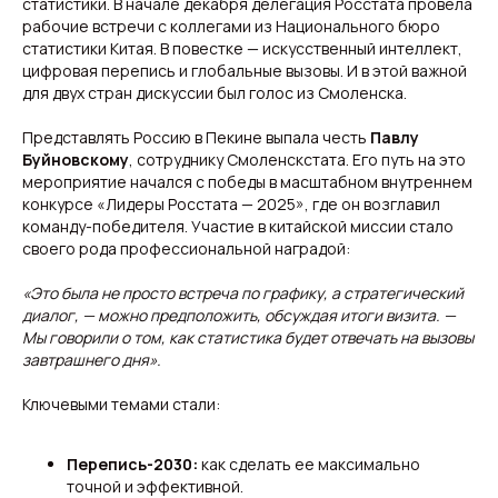
статистики. В начале декабря делегация Росстата провела
рабочие встречи с коллегами из Национального бюро
статистики Китая. В повестке — искусственный интеллект,
цифровая перепись и глобальные вызовы. И в этой важной
для двух стран дискуссии был голос из Смоленска.
Представлять Россию в Пекине выпала честь
Павлу
Буйновскому
, сотруднику Смоленскстата. Его путь на это
мероприятие начался с победы в масштабном внутреннем
конкурсе «Лидеры Росстата — 2025», где он возглавил
команду-победителя. Участие в китайской миссии стало
своего рода профессиональной наградой:
«Это была не просто встреча по графику, а стратегический
диалог, — можно предположить, обсуждая итоги визита. —
Свежие новости с жару — честно и по делу!
Мы говорили о том, как статистика будет отвечать на вызовы
Добро пожаловать на кухню актуальных новостей!
завтрашнего дня».
Ключевыми темами стали:
Новости
Подборки
Происшествия
Смоленск
Общество
Россия
Перепись-2030:
как сделать ее максимально
Экономика
Мир
Жизнь
Окружные вести
точной и эффективной.