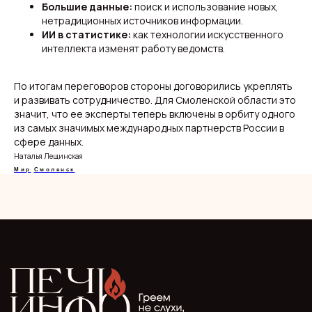
Политика
Большие данные:
поиск и использование новых,
нетрадиционных источников информации.
ИИ в статистике:
как технологии искусственного
интеллекта изменят работу ведомств.
О нас
Видеоблог
Эксклюзивы
По итогам переговоров стороны договорились укреплять
Спецпроекты
и развивать сотрудничество. Для Смоленской области это
значит, что ее эксперты теперь включены в орбиту одного
из самых значимых международных партнерств России в
сфере данных.
Наталья Лещинская
Мир
Смоленск
ООО "Мелодия". Публикация материалов сайта
разрешена с письменного разрешения редакции
и указания прямой гиперссылки.
СМИ Печь.Инфо зарегистрировано
в Роскомнадзоре.
Запись в реестре зарегистрированных СМИ:
серия Эл Nº ФС77−89949 oт 15 августа 2025 г.