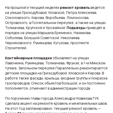
На прошлой и текущей неделях
ремонт кровель
ведется
на улицах Гризодубовой, Кловской, Петра Алексеева,
Соколовского, Кирова, Воробьева, Ломоносова,
Островского, в Госпитальном переулке, а также на улицах
Толмачева, Крупской и Урожайной.
Подъезды
приводят в
порядок на улицах Маршала Еременко, Нахимова,
Соболева, Большой Советской, Николаева,
Черняховского, Румянцева, Кутузова, проспекте
Строителей.
Контейнерные площадки
обновляют на улицах
Лавочкина, Румянцева, Толмачева, Фрунзе, в 1-м Минском
тупике, Запольном переулке.Параллельно ремонтируются
Свежие новости с жару — честно и по делу!
детские площадки на Гризодубовой, Кловской и Кирова. В
Добро пожаловать на кухню актуальных новостей!
работе также фасады, крыльца, входные группы и покраска
газопроводов. Список объектов большой, и он постоянно
пополняется, отмечают в администрации города.
Новости
Подборки
Происшествия
Смоленск
Общество
Россия
По поручению главы города Александра Новикова ГУК
Экономика
Мир
сделала акцент на ремонте кровель и межпанельных швов.
Жизнь
Окружные вести
На этот год запланировано: текущий ремонт кровель —
Политика