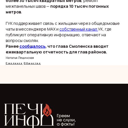
более 30 тысяч квадратных метров
, ремонт
межпанельных швов —
порядка 10 тысяч погонных
метров
.
ГУК поддерживает связь с жильцами через общедомовые
О нас
Видеоблог
чаты в мессенджере MAX и
собственный канал
УК, где
Эксклюзивы
публикуют оперативную информацию, отвечают на
Спецпроекты
вопросы смолян.
Ранее
сообщалось
, что глава Смоленска вводит
ежеквартальную отчетность для глав районов.
Наталья Лещинская
Смоленск
Общество
ООО "Мелодия". Публикация материалов сайта
разрешена с письменного разрешения редакции
и указания прямой гиперссылки.
СМИ Печь.Инфо зарегистрировано
в Роскомнадзоре.
Запись в реестре зарегистрированных СМИ:
серия Эл Nº ФС77−89949 oт 15 августа 2025 г.
Учредитель: ООО "Мелодия"