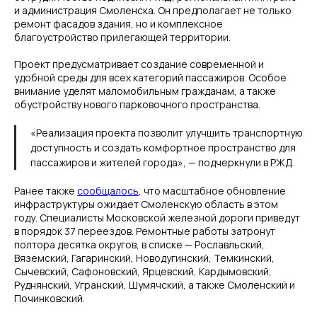
и администрация Смоленска. Он предполагает не только
ремонт фасадов здания, но и комплексное
благоустройство прилегающей территории.
Проект предусматривает создание современной и
удобной среды для всех категорий пассажиров. Особое
внимание уделят маломобильным гражданам, а также
обустройству нового парковочного пространства.
«Реализация проекта позволит улучшить транспортную
доступность и создать комфортное пространство для
пассажиров и жителей города», — подчеркнули в РЖД.
Ранее также
сообщалось
, что масштабное обновление
инфраструктуры ожидает Смоленскую область в этом
году. Специалисты Московской железной дороги приведут
в порядок 37 переездов. Ремонтные работы затронут
полтора десятка округов, в списке — Рославльский,
Вяземский, Гагаринский, Новодугинский, Темкинский,
Сычевский, Сафоновский, Ярцевский, Кардымовский,
Руднянский, Угранский, Шумячский, а также Смоленский и
Починковский.