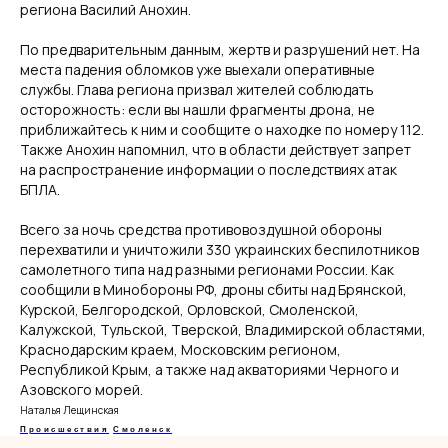
региона Василий Анохин.
По предварительным данным, жертв и разрушений нет. На
места падения обломков уже выехали оперативные
службы. Глава региона призвал жителей соблюдать
Свежие новости с жару — честно и по делу!
осторожность: если вы нашли фрагменты дрона, не
Добро пожаловать на кухню актуальных новостей!
приближайтесь к ним и сообщите о находке по номеру 112.
Также Анохин напомнил, что в области действует запрет
на распространение информации о последствиях атак
Новости
Подборки
БПЛА.
Происшествия
Смоленск
Общество
Россия
Всего за ночь средства противовоздушной обороны
Экономика
Мир
перехватили и уничтожили 330 украинских беспилотников
Жизнь
Окружные вести
Политика
самолетного типа над разными регионами России. Как
сообщили в Минобороны РФ, дроны сбиты над Брянской,
Курской, Белгородской, Орловской, Смоленской,
Калужской, Тульской, Тверской, Владимирской областями,
Краснодарским краем, Московским регионом,
О нас
Видеоблог
Республикой Крым, а также над акваториями Черного и
Эксклюзивы
Азовского морей.
Спецпроекты
Наталья Лещинская
Происшествия
Смоленск