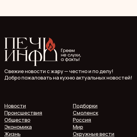
ООО "Мелодия". Публикация материалов сайта
разрешена с письменного разрешения редакции
и указания прямой гиперссылки.
СМИ Печь.Инфо зарегистрировано
в Роскомнадзоре.
Запись в реестре зарегистрированных СМИ:
серия Эл Nº ФС77−89949 oт 15 августа 2025 г.
Учредитель: ООО "Мелодия"
Главный редактор: Кулькова А.С.
Телефон: 7 952 536 3336
Почта: redaktor.pech.info@yandex.ru
214000 Смоленская область, г. Смоленск, проспект
Гагарина 10/2, оф. 507
16+. Мнение редакции может не совпадать
с мнением авторов.
Публичная оферта