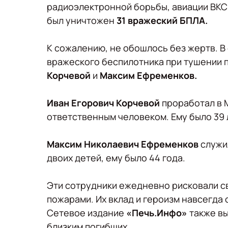
радиоэлектронной борьбы, авиации ВКС
был уничтожен
31 вражеский БПЛА.
К сожалению, не обошлось без жертв. В
вражеского беспилотника при тушении 
Корчевой
и
Максим Ефременков.
Иван Егорович Корчевой
проработал в М
ответственным человеком. Ему было 39 
Максим Николаевич Ефременков
служил
двоих детей, ему было 44 года.
Эти сотрудники ежедневно рисковали св
пожарами. Их вклад и героизм навсегда 
Сетевое издание
«Печь.Инфо»
также вы
близким погибших.