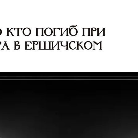
 кто погиб при
а в Ершичском