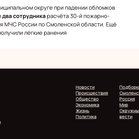
униципальном округе при падении обломков
и
два сотрудника
расчёта 30-й пожарно-
ия МЧС России по Смоленской области. Ещё
получили лёгкие ранения
Новости
Подборк
Происшествия
Смоленс
Общество
Россия
Экономика
Мир
Жизнь
Окружны
Политика
вести
!