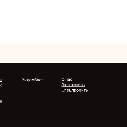
О нас
и
Видеоблог
Эксклюзивы
к
Спецпроекты
е