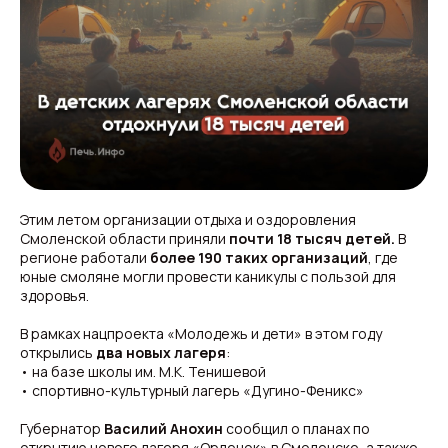
Этим летом организации отдыха и оздоровления
Смоленской области приняли
почти 18 тысяч детей.
В
регионе работали
более 190 таких организаций
, где
юные смоляне могли провести каникулы с пользой для
здоровья.
В рамках нацпроекта «Молодежь и дети» в этом году
открылись
два новых лагеря
:
• на базе школы им. М.К. Тенишевой
• спортивно-культурный лагерь «Дугино-Феникс»
Губернатор
Василий Анохин
сообщил о планах по
открытию нового лагеря «Орленок» в Смоленске, а также