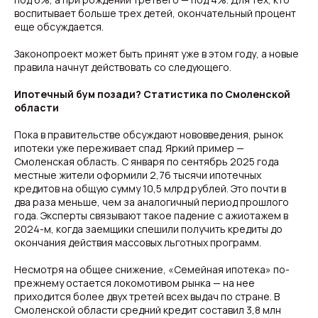
воспитывает больше трех детей, окончательный процент
еще обсуждается.
Законопроект может быть принят уже в этом году, а новые
правила начнут действовать со следующего.
Ипотечный бум позади? Статистика по Смоленской
области
Пока в правительстве обсуждают нововведения, рынок
ипотеки уже переживает спад. Яркий пример —
Смоленская область. С января по сентябрь 2025 года
местные жители оформили 2,76 тысячи ипотечных
кредитов на общую сумму 10,5 млрд рублей. Это почти в
два раза меньше, чем за аналогичный период прошлого
года. Эксперты связывают такое падение с ажиотажем в
2024-м, когда заемщики спешили получить кредиты до
окончания действия массовых льготных программ.
Несмотря на общее снижение, «Семейная ипотека» по-
прежнему остается локомотивом рынка — на нее
приходится более двух третей всех выдач по стране. В
Смоленской области средний кредит составил 3,8 млн