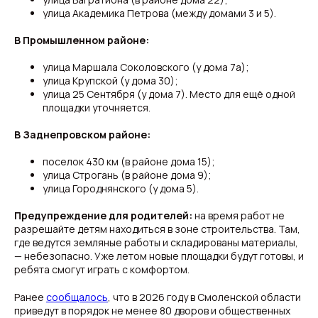
улица Академика Петрова (между домами 3 и 5).
В Промышленном районе:
улица Маршала Соколовского (у дома 7а);
улица Крупской (у дома 30);
улица 25 Сентября (у дома 7). Место для ещё одной
площадки уточняется.
В Заднепровском районе:
поселок 430 км (в районе дома 15);
улица Строгань (в районе дома 9);
улица Городнянского (у дома 5).
Предупреждение для родителей:
на время работ не
разрешайте детям находиться в зоне строительства. Там,
где ведутся земляные работы и складированы материалы,
— небезопасно. Уже летом новые площадки будут готовы, и
ребята смогут играть с комфортом.
Ранее
сообщалось
, что в 2026 году в Смоленской области
приведут в порядок не менее 80 дворов и общественных