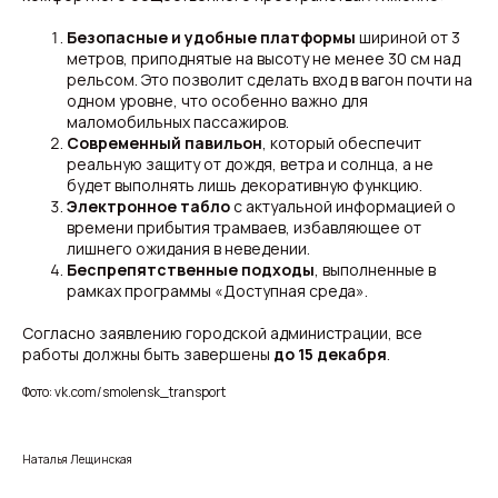
Безопасные и удобные платформы
шириной от 3
метров, приподнятые на высоту не менее 30 см над
рельсом. Это позволит сделать вход в вагон почти на
одном уровне, что особенно важно для
маломобильных пассажиров.
Современный павильон
, который обеспечит
реальную защиту от дождя, ветра и солнца, а не
будет выполнять лишь декоративную функцию.
Электронное табло
с актуальной информацией о
времени прибытия трамваев, избавляющее от
лишнего ожидания в неведении.
Беспрепятственные подходы
, выполненные в
рамках программы «Доступная среда».
Согласно заявлению городской администрации, все
работы должны быть завершены
до 15 декабря
.
Фото: vk.com/smolensk_transport
Наталья Лещинская