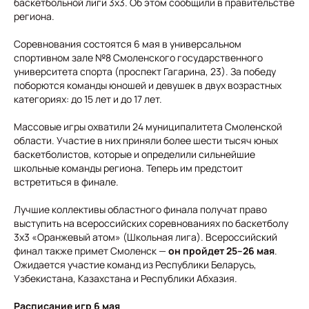
баскетбольной лиги 3х3. Об этом сообщили в правительстве
региона.
Соревнования состоятся 6 мая в универсальном
спортивном зале №8 Смоленского государственного
университета спорта (проспект Гагарина, 23). За победу
поборются команды юношей и девушек в двух возрастных
категориях: до 15 лет и до 17 лет.
Массовые игры охватили 24 муниципалитета Смоленской
области. Участие в них приняли более шести тысяч юных
баскетболистов, которые и определили сильнейшие
школьные команды региона. Теперь им предстоит
встретиться в финале.
Лучшие коллективы областного финала получат право
выступить на всероссийских соревнованиях по баскетболу
3х3 «Оранжевый атом» (Школьная лига). Всероссийский
финал также примет Смоленск —
он пройдет 25–26 мая
.
Ожидается участие команд из Республики Беларусь,
Узбекистана, Казахстана и Республики Абхазия.
Расписание игр 6 мая