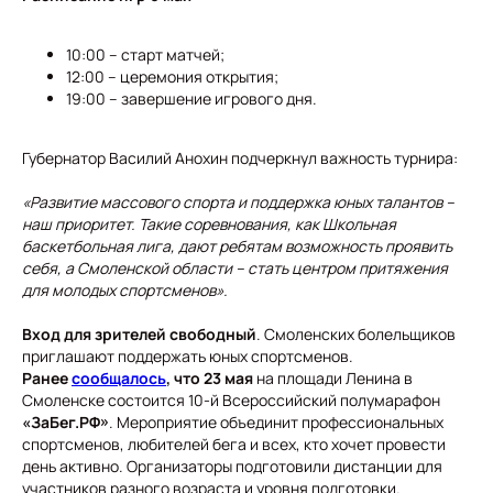
Свежие новости с жару — честно и по делу!
Добро пожаловать на кухню актуальных новостей!
10:00 – старт матчей;
12:00 – церемония открытия;
Новости
Подборки
19:00 – завершение игрового дня.
Происшествия
Смоленск
Общество
Россия
Экономика
Мир
Губернатор Василий Анохин подчеркнул важность турнира:
Жизнь
Окружные вести
Политика
«Развитие массового спорта и поддержка юных талантов –
наш приоритет. Такие соревнования, как Школьная
баскетбольная лига, дают ребятам возможность проявить
себя, а Смоленской области – стать центром притяжения
для молодых спортсменов».
О нас
Видеоблог
Эксклюзивы
Спецпроекты
Вход для зрителей свободный
. Смоленских болельщиков
приглашают поддержать юных спортсменов.
Ранее
сообщалось
, что 23 мая
на площади Ленина в
Смоленске состоится 10-й Всероссийский полумарафон
«ЗаБег.РФ»
. Мероприятие объединит профессиональных
спортсменов, любителей бега и всех, кто хочет провести
день активно. Организаторы подготовили дистанции для
участников разного возраста и уровня подготовки.