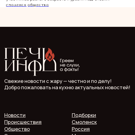
Смоленск
Общество
ООО "Мелодия". Публикация материалов сайта
разрешена с письменного разрешения редакции
и указания прямой гиперссылки.
СМИ Печь.Инфо зарегистрировано
в Роскомнадзоре.
Запись в реестре зарегистрированных СМИ:
серия Эл Nº ФС77−89949 oт 15 августа 2025 г.
Учредитель: ООО "Мелодия"
Главный редактор: Кулькова А.С.
Телефон: 7 952 536 3336
Почта: redaktor.pech.info@yandex.ru
214000 Смоленская область, г. Смоленск, проспект
Гагарина 10/2, оф. 507
16+. Мнение редакции может не совпадать
с мнением авторов.
Публичная оферта
Пользовательское соглашение
Политика конфиденциальности
Согласие на обработку персональных данных
2025 @ Печь.Инфо